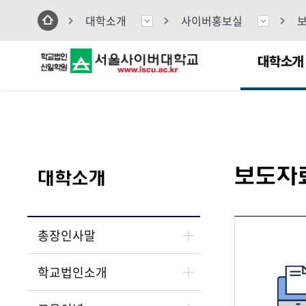
대 학
입학안내
대학원
평생교육원
포털시스템
대학소개
사이버홍보실
카톡상
대학소개
보도자
대학소개
총장인사말
학교법인소개