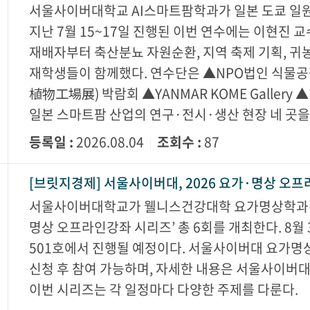
서울사이버대학교 AI스마트팜학과가 일본 도쿄 일원
지난 7월 15~17일 진행된 이번 연수에는 이현진 
재배자부터 축산분뇨 자원순환, 지역 축제 기획, 귀
재학생들이 함께했다. 연수단은 ▲NPO법인 식물공장연
植物工場展) 박람회 ▲YANMAR KOME Gallery ▲L
일본 스마트팜 산업의 연구·전시·생산 현장 네 곳을
등록일 :
2026.08.04
조회수 :
87
|
[브릿지경제] 서울사이버대, 2026 요가·명상 오
서울사이버대학교가 웰니스건강대학 요가명상학과(학과
명상 오프라인강좌 시리즈’ 총 6회를 개최한다. 8월
501호에서 진행될 예정이다. 서울사이버대 요가명
신청 후 참여 가능하며, 자세한 내용은 서울사이버
이번 시리즈는 각 일정마다 다양한 주제를 다룬다.