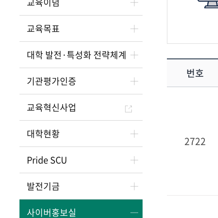
교육이념
교육목표
대학 발전·특성화 전략체계
번호
기관평가인증
교육혁신사업
대학현황
2722
Pride SCU
발전기금
사이버홍보실