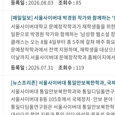
등록일 :
2026.08.03
조회수 :
85
|
[매일일보] 서울사이버대 박경원 작가와 함께하는 ‘
서울사이버대학교 문예창작학과가 재학생들을 위한 
일환으로 박경원 작가와 함께하는 '남성향 웹소설 창
클래스는 오는 8월 4일부터 총 5주에 걸쳐 매주 
문예창작학과에서 전액 지원하며, 재학생을 대상으로
이날까지 서울사이버대 문예창작학과 홈페이지에서
등록일 :
2026.07.31
조회수 :
119
|
[뉴스프리존] 서울사이버대 통일안보북한학과, 국제
서울사이버대 통일안보북한학과와 통일디딤돌연구원이
서울사이버대 B동 105호에서 국제정치·안보 분야
통일디딤돌연구원은 서울사이버대 통일안보북한학과
대상으로 학업 지원과 통일 리더 양성을 목표로 운영