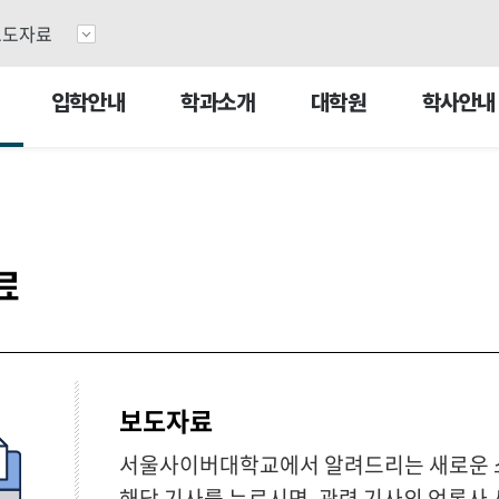
2026 하반기 2차 신·편입생 모집
지원서 작성하기
담
보도자료
입학안내
학과소개
대학원
학사안내
료
보도자료
서울사이버대학교에서 알려드리는 새로운 
해당 기사를 누르시면, 관련 기사의 언론사