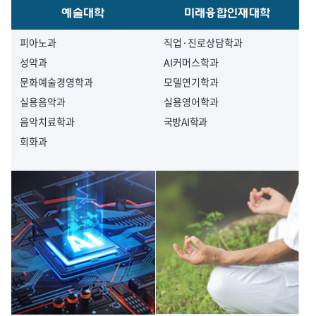
예술대학
미래융합인재대학
피아노과
직업·진로상담학과
성악과
AI커머스학과
문화예술경영학과
모델연기학과
실용음악과
실용영어학과
음악치료학과
국방AI학과
회화과