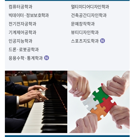
컴퓨터공학과
멀티미디어디자인학과
빅데이터·정보보호학과
건축공간디자인학과
전기전자공학과
문예창작학과
기계제어공학과
뷰티디자인학과
인공지능학과
스포츠지도학과
드론·로봇공학과
응용수학·통계학과