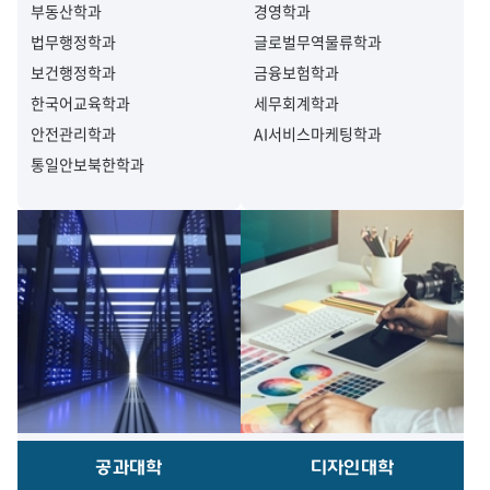
부동산학과
경영학과
법무행정학과
글로벌무역물류학과
보건행정학과
금융보험학과
한국어교육학과
세무회계학과
안전관리학과
AI서비스마케팅학과
통일안보북한학과
공과대학
디자인대학