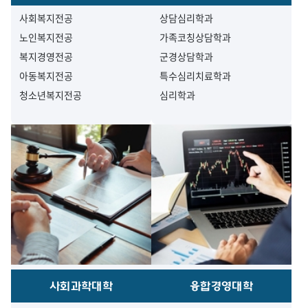
사회복지전공
상담심리학과
노인복지전공
가족코칭상담학과
복지경영전공
군경상담학과
아동복지전공
특수심리치료학과
청소년복지전공
심리학과
사회과학대학
융합경영대학