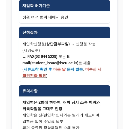
재입학 허가기준
정원 여석 범위 내에서 승인
신청절차
재입학신청원(
상단첨부파일
) → 신청원 작성
(서명필수)
→
FAX(02-944-5229)
또는
E-
mail(student_issue@iscu.ac.kr)
로 제출
(
서류도착 확인 후
다음 날
문자 발송
,
미수신 시
확인전화 필요
)
유의사항
재입학은
2회
에 한하며, 재학 당시 소속 학과와
취득학점을 그대로 인정
재입학은 신/편입학 입시와는 별개의 제도이며,
입학금 없이 수업료 납부
과거 종료된 장학혜택은 수혜 불가