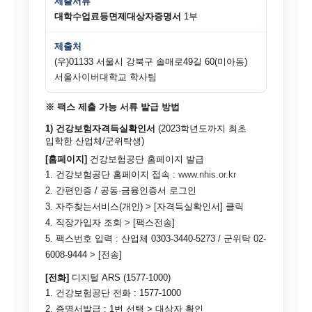
제출서류
대학수업료등면제대상자증명서
1부
제출처
(우)01133 서울시 강북구 솔매로49길 60(미아동)
서울사이버대학교 학사팀
※ 팩스 제출 가능 서류 발급 방법
1) 건강보험자격득실확인서
(2023학년도까지 최초
입학한 산업체/군위탁생)
[홈페이지]
건강보험공단 홈페이지 발급
1. 건강보험공단 홈페이지 접속 :
www.nhis.or.kr
2. 간편인증 / 공동·금융인증서 로그인
3. 자주찾는서비스(개인) > [자격득실확인서] 클릭
4. 직장가입자 조회 > [팩스전송]
5. 팩스번호 입력 : 산업체 0303-3440-5273 / 군위탁 02-
6008-9444 > [전송]
[전화]
디지털 ARS (1577-1000)
1. 건강보험공단 전화 : 1577-1000
2. 증명서발급 : 1번 선택 > 대상자 확인