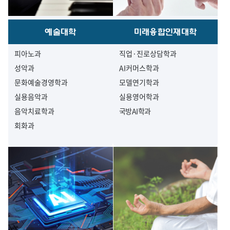
예술대학
미래융합인재대학
피아노과
직업·진로상담학과
성악과
AI커머스학과
문화예술경영학과
모델연기학과
실용음악과
실용영어학과
음악치료학과
국방AI학과
회화과