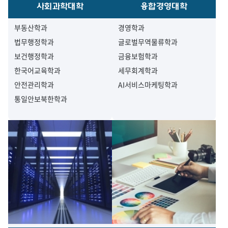
사회과학대학
융합경영대학
부동산학과
경영학과
법무행정학과
글로벌무역물류학과
보건행정학과
금융보험학과
한국어교육학과
세무회계학과
안전관리학과
AI서비스마케팅학과
통일안보북한학과