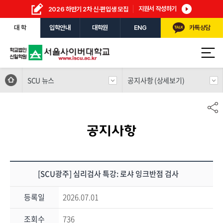
지원서 작성하기
2026 하반기 2차 신·편입생 모집
대 학
입학안내
대학원
ENG
카톡상담
SCU 뉴스
공지사항 (상세보기)
공지사항
[SCU광주] 심리검사 특강: 로샤 잉크반점 검사
등록일
2026.07.01
조회수
736