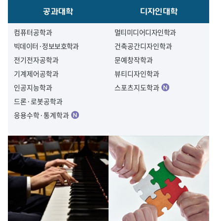
공과대학
디자인대학
컴퓨터공학과
멀티미디어디자인학과
빅데이터·정보보호학과
건축공간디자인학과
전기전자공학과
문예창작학과
기계제어공학과
뷰티디자인학과
인공지능학과
스포츠지도학과
드론·로봇공학과
응용수학·통계학과