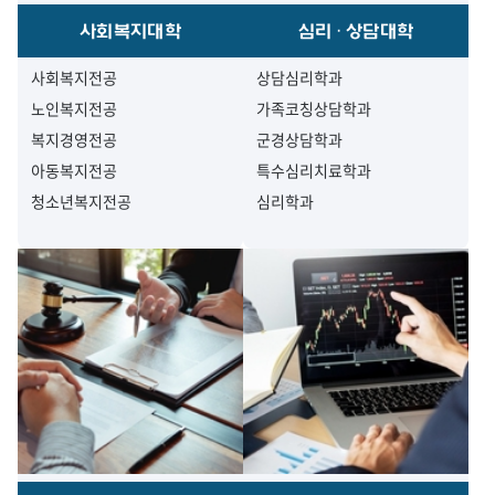
사회복지대학
심리·상담대학
사회복지전공
상담심리학과
노인복지전공
가족코칭상담학과
복지경영전공
군경상담학과
아동복지전공
특수심리치료학과
청소년복지전공
심리학과