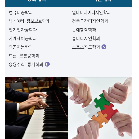
컴퓨터공학과
멀티미디어디자인학과
빅데이터·정보보호학과
건축공간디자인학과
전기전자공학과
문예창작학과
기계제어공학과
뷰티디자인학과
인공지능학과
스포츠지도학과
드론·로봇공학과
응용수학·통계학과