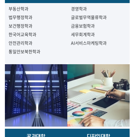
부동산학과
경영학과
법무행정학과
글로벌무역물류학과
보건행정학과
금융보험학과
한국어교육학과
세무회계학과
안전관리학과
AI서비스마케팅학과
통일안보북한학과
공과대학
디자인대학