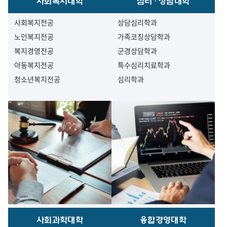
사회복지대학
심리·상담대학
사회복지전공
상담심리학과
노인복지전공
가족코칭상담학과
복지경영전공
군경상담학과
아동복지전공
특수심리치료학과
청소년복지전공
심리학과
사회과학대학
융합경영대학