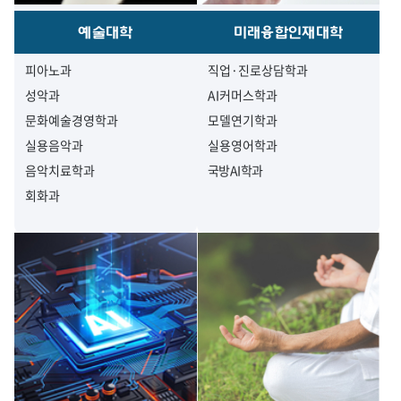
예술대학
미래융합인재대학
피아노과
직업·진로상담학과
성악과
AI커머스학과
문화예술경영학과
모델연기학과
실용음악과
실용영어학과
음악치료학과
국방AI학과
회화과