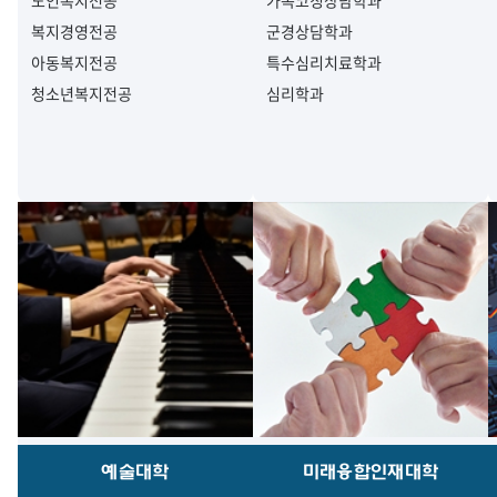
노인복지전공
가족코칭상담학과
복지경영전공
군경상담학과
아동복지전공
특수심리치료학과
청소년복지전공
심리학과
예술대학
미래융합인재대학