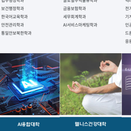
법무행정학과
글로벌무역물류학과
빅
보건행정학과
금융보험학과
전
한국어교육학과
세무회계학과
기
안전관리학과
AI서비스마케팅학과
인
통일안보북한학과
드
응
웰니스건강대학
AI융합대학