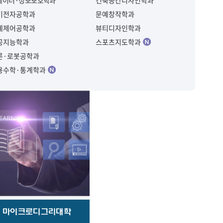
데이터·정보보호학과
건축공간디자인학과
기전자공학과
문예창작학과
계제어공학과
뷰티디자인학과
공지능학과
스포츠지도학과
론·로봇공학과
용수학·통계학과
마이크로디그리대학