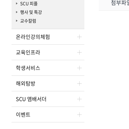
첨부파
SCU 피플
행사 및 특강
교수칼럼
온라인강의체험
교육인프라
학생서비스
해외탐방
SCU 앰배서더
이벤트