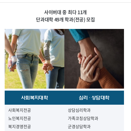
사이버대 중 최다 11개
단과대학 49개 학과(전공) 모집
사회복지대학
심리·상담대학
사회복지전공
상담심리학과
노인복지전공
가족코칭상담학과
복지경영전공
군경상담학과