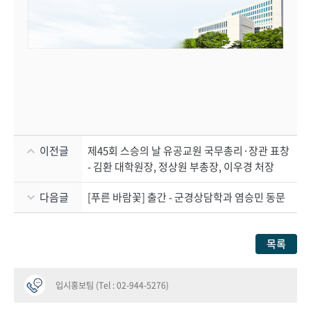
이전글
제45회 스승의 날 유공교원 국무총리·장관 표창
- 김환 대학원장, 정상원 부총장, 이우경 처장
다음글
[푸른 바람꽃] 출간 - 군경상담학과 염승민 동문
목록
입시홍보팀 (Tel : 02-944-5276)