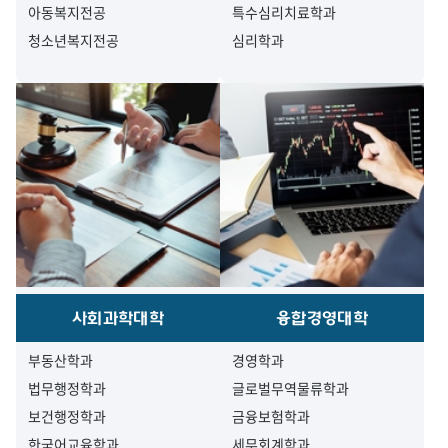
아동복지전공
특수심리치료학과
청소년복지전공
심리학과
사회과학대학
융합경영대학
부동산학과
경영학과
법무행정학과
글로벌무역물류학과
보건행정학과
금융보험학과
한국어교육학과
세무회계학과