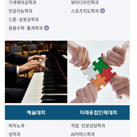
기계제어공학과
뷰티디자인학과
인공지능학과
스포츠지도학과
드론·로봇공학과
응용수학·통계학과
예술대학
미래융합인재대학
피아노과
직업·진로상담학과
성악과
AI커머스학과