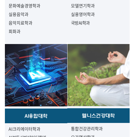
문화예술경영학과
모델연기학과
실용음악과
실용영어학과
음악치료학과
국방AI학과
회화과
웰니스건강대학
AI융합대학
통합건강관리학과
AI크리에이터학과