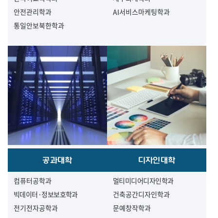
안전관리학과
AI서비스마케팅학과
통일안보북한학과
공과대학
디자인대학
컴퓨터공학과
멀티미디어디자인학과
빅데이터·정보보호학과
건축공간디자인학과
전기전자공학과
문예창작학과