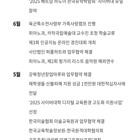
‘2025 베트남 하노이 한국유학박람회’ 사이버대 유일
참여
6월
육군특수전사령부 가족사랑캠프 진행
피아노과, 카작국립예술대 교수진 초청 학술교류
제3회 인공지능 온라인 경진대회 개최
사단법인 퍼플하트와 업무협약 체결
피아노과, 제2회 헝가리 리스트 음악원 해외연수
5월
강북청년창업마루와 업무협약 체결
재학생들 산불피해 지원 성금 1천만원 대한적십자사에
전달
‘2025 사이버대학 디지털 교육환경 고도화 지원사업’
선정
한국미술협회 미술교육원과 업무협약 체결
한국교육학술정보원-한국원격대학협의회
공동주최‘글로벌 미래교육정보포럼’개최