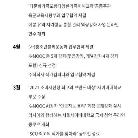
'다문화가족포함다양한가족이해교육'공동주관
육군교육사령부와 업무협약 체결
메콩 유역 지뢰행동 통합 관리 역량강화 사업 온라인
연수 개최
4월
(사)청소년불씨운동과 업무협약 체결
K-MOOC 총 5개 강좌(묶음강좌, 개별강좌 4개 강좌
포함) 신규 선정
주식회사 작가컴퍼니와 업무협약 체결
3월
'2021 소비자선정 최고의 브랜드 대상' 사이버대학교
부문 수상
K-MOOC AI강좌 '인공지능 윤리' 과정 공개강좌 실시
러시아와 함께하는 서울사이버대학교 국제 성악 온라인
콩쿠르 개최
'SCU 최고의 작가를 찾아라' 공모전 성료