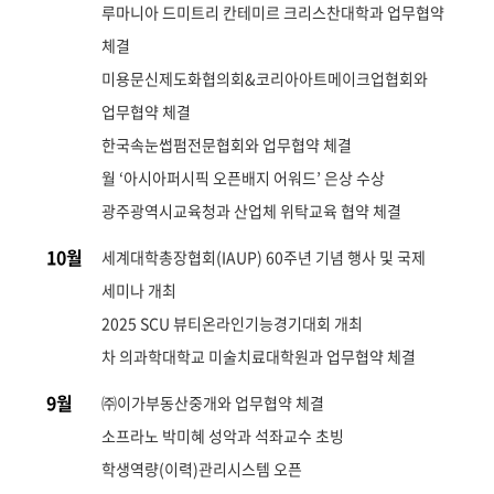
루마니아 드미트리 칸테미르 크리스찬대학과 업무협약
체결
미용문신제도화협의회&코리아아트메이크업협회와
업무협약 체결
한국속눈썹펌전문협회와 업무협약 체결
월 ‘아시아퍼시픽 오픈배지 어워드’ 은상 수상
광주광역시교육청과 산업체 위탁교육 협약 체결
10월
세계대학총장협회(IAUP) 60주년 기념 행사 및 국제
세미나 개최
2025 SCU 뷰티온라인기능경기대회 개최
차 의과학대학교 미술치료대학원과 업무협약 체결
9월
㈜이가부동산중개와 업무협약 체결
소프라노 박미혜 성악과 석좌교수 초빙
학생역량(이력)관리시스템 오픈