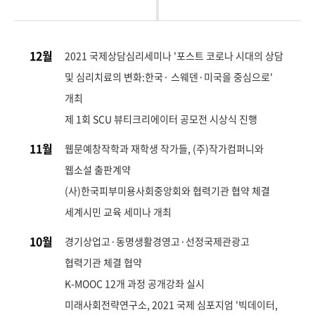
12월
2021 국제상담심리세미나 '포스트 코로나 시대의 상담
및 심리치료의 변화:한국· 스웨덴·미국을 중심으로'
개최
제 1회 SCU 뷰티크리에이터 공모전 시상식 진행
11월
웹문예창작학과 재학생 작가들, (주)작가컴퍼니와
웹소설 출판계약
(사)한국피부미용사회중앙회와 협력기관 협약 체결
세계시민 교육 세미나 개최
10월
경기상업고·동명생활경영고·선정국제관광고
협력기관 체결 협약
K-MOOC 12개 과정 공개강좌 실시
미래사회전략연구소, 2021 국제 심포지엄 '빅데이터,