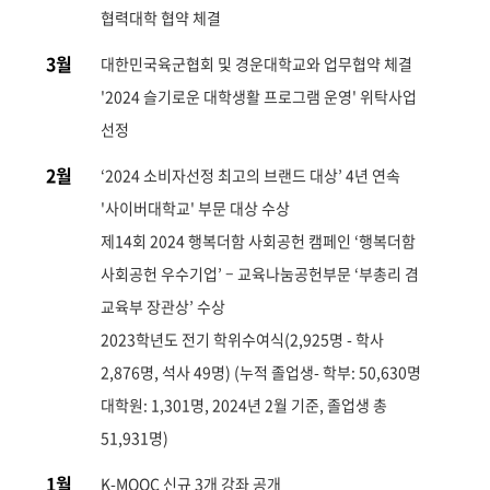
협력대학 협약 체결
3월
대한민국육군협회 및 경운대학교와 업무협약 체결
'2024 슬기로운 대학생활 프로그램 운영' 위탁사업
선정
2월
‘2024 소비자선정 최고의 브랜드 대상’ 4년 연속
'사이버대학교' 부문 대상 수상
제14회 2024 행복더함 사회공헌 캠페인 ‘행복더함
사회공헌 우수기업’ – 교육나눔공헌부문 ‘부총리 겸
교육부 장관상’ 수상
2023학년도 전기 학위수여식(2,925명 - 학사
2,876명, 석사 49명) (누적 졸업생- 학부: 50,630명
대학원: 1,301명, 2024년 2월 기준, 졸업생 총
51,931명)
1월
K-MOOC 신규 3개 강좌 공개