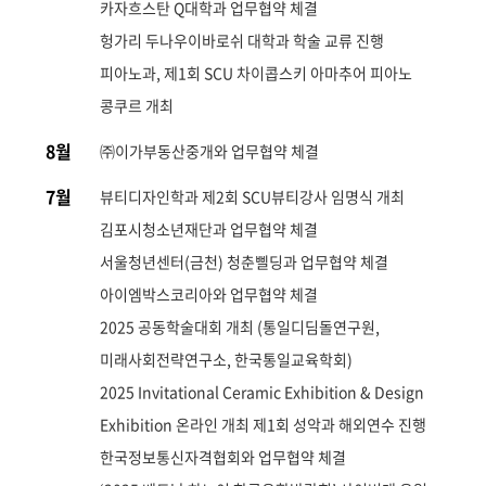
카자흐스탄 Q대학과 업무협약 체결
헝가리 두나우이바로쉬 대학과 학술 교류 진행
피아노과, 제1회 SCU 차이콥스키 아마추어 피아노
콩쿠르 개최
8월
㈜이가부동산중개와 업무협약 체결
7월
뷰티디자인학과 제2회 SCU뷰티강사 임명식 개최
김포시청소년재단과 업무협약 체결
서울청년센터(금천) 청춘삘딩과 업무협약 체결
아이엠박스코리아와 업무협약 체결
2025 공동학술대회 개최 (통일디딤돌연구원,
미래사회전략연구소, 한국통일교육학회)
2025 Invitational Ceramic Exhibition & Design
Exhibition 온라인 개최 제1회 성악과 해외연수 진행
한국정보통신자격협회와 업무협약 체결