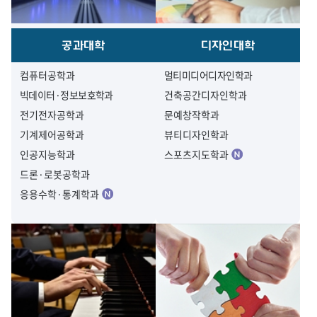
공과대학
디자인대학
컴퓨터공학과
멀티미디어디자인학과
빅데이터·정보보호학과
건축공간디자인학과
전기전자공학과
문예창작학과
기계제어공학과
뷰티디자인학과
인공지능학과
스포츠지도학과
드론·로봇공학과
응용수학·통계학과