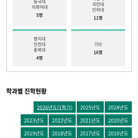
동국대
국민대
이화여대
인하대
5명
11명
명지대
인천대
기타
충북대
16명
4명
학과별 진학현황