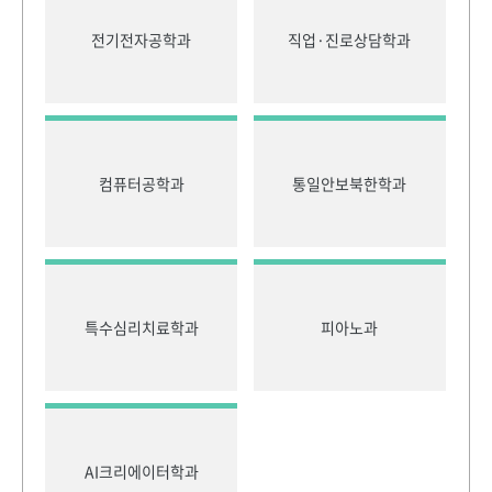
전기전자공학과
직업·진로상담학과
컴퓨터공학과
통일안보북한학과
특수심리치료학과
피아노과
AI크리에이터학과