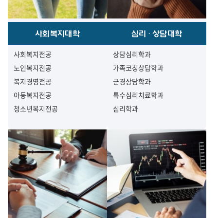
사회복지대학
심리·상담대학
사회복지전공
상담심리학과
노인복지전공
가족코칭상담학과
복지경영전공
군경상담학과
아동복지전공
특수심리치료학과
청소년복지전공
심리학과