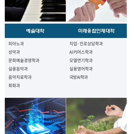
예술대학
미래융합인재대학
피아노과
직업·진로상담학과
성악과
AI커머스학과
문화예술경영학과
모델연기학과
실용음악과
실용영어학과
음악치료학과
국방AI학과
회화과