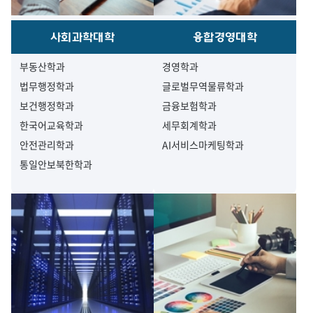
사회과학대학
융합경영대학
부동산학과
경영학과
법무행정학과
글로벌무역물류학과
보건행정학과
금융보험학과
한국어교육학과
세무회계학과
안전관리학과
AI서비스마케팅학과
통일안보북한학과