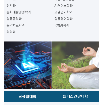
성악과
AI커머스학과
문화예술경영학과
모델연기학과
실용음악과
실용영어학과
음악치료학과
국방AI학과
회화과
웰니스건강대학
AI융합대학