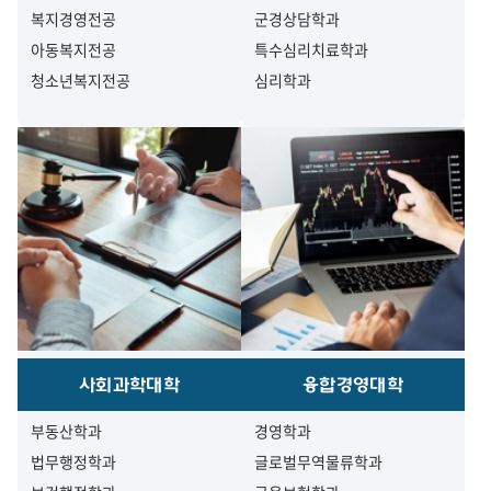
복지경영전공
군경상담학과
아동복지전공
특수심리치료학과
청소년복지전공
심리학과
사회과학대학
융합경영대학
부동산학과
경영학과
법무행정학과
글로벌무역물류학과