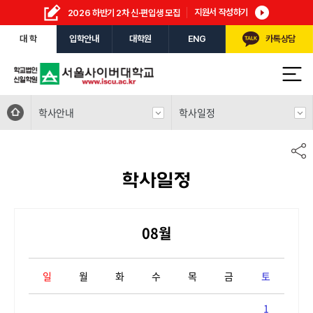
지원서 작성하기
2026 하반기 2차 신·편입생 모집
대 학
입학안내
대학원
ENG
카톡상담
학사안내
학사일정
학사일정
08월
일
월
화
수
목
금
토
1