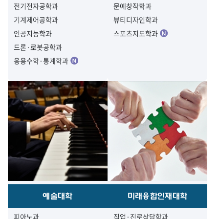
전기전자공학과
문예창작학과
기계제어공학과
뷰티디자인학과
인공지능학과
스포츠지도학과
드론·로봇공학과
응용수학·통계학과
예술대학
미래융합인재대학
피아노과
직업·진로상담학과