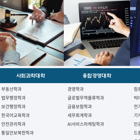
사회과학대학
융합경영대학
부동산학과
경영학과
컴
법무행정학과
글로벌무역물류학과
빅
보건행정학과
금융보험학과
전
한국어교육학과
세무회계학과
기
안전관리학과
AI서비스마케팅학과
인
통일안보북한학과
드