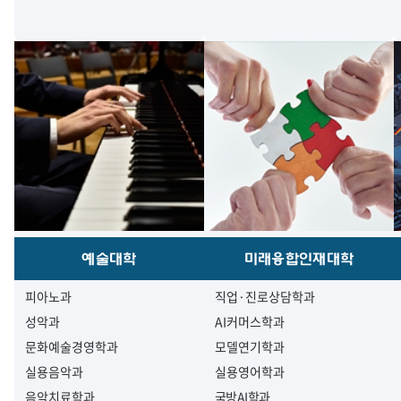
예술대학
미래융합인재대학
피아노과
직업·진로상담학과
성악과
AI커머스학과
문화예술경영학과
모델연기학과
실용음악과
실용영어학과
음악치료학과
국방AI학과