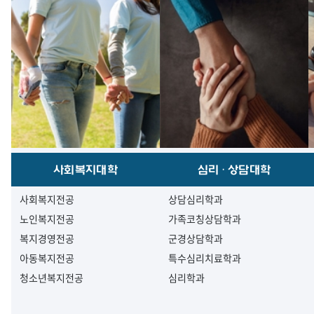
사회복지대학
심리·상담대학
사회복지전공
상담심리학과
노인복지전공
가족코칭상담학과
복지경영전공
군경상담학과
아동복지전공
특수심리치료학과
청소년복지전공
심리학과