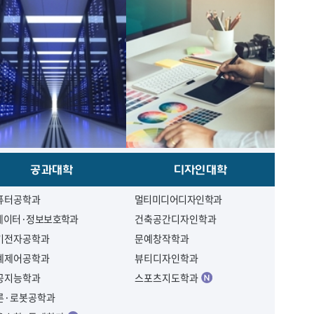
공과대학
디자인대학
퓨터공학과
멀티미디어디자인학과
데이터·정보보호학과
건축공간디자인학과
기전자공학과
문예창작학과
계제어공학과
뷰티디자인학과
공지능학과
스포츠지도학과
론·로봇공학과