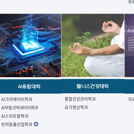
응
웰니스건강대학
AI융합대학
통합건강관리학과
AI크리에이터학과
자
요가명상학과
AI부동산빅데이터학과
AI스마트팜학과
반려동물산업학과