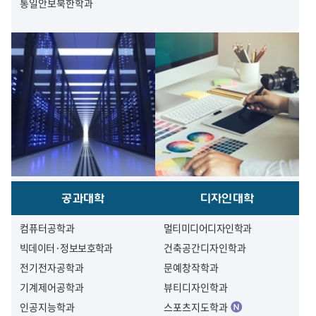
통일안보북한학과
공과대학
디자인대학
컴퓨터공학과
멀티미디어디자인학과
빅데이터·정보보호학과
건축공간디자인학과
전기전자공학과
문예창작학과
기계제어공학과
뷰티디자인학과
인공지능학과
스포츠지도학과