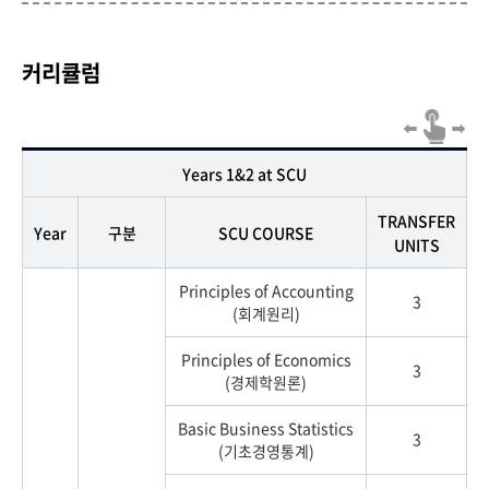
커리큘럼
Years 1&2 at SCU
TRANSFER
Year
구분
SCU COURSE
UNITS
Principles of Accounting
3
(회계원리)
Principles of Economics
3
(경제학원론)
Basic Business Statistics
3
(기초경영통계)