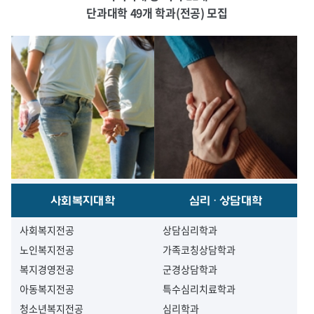
단과대학 49개 학과(전공) 모집
사회복지대학
심리·상담대학
사회복지전공
상담심리학과
노인복지전공
가족코칭상담학과
복지경영전공
군경상담학과
아동복지전공
특수심리치료학과
청소년복지전공
심리학과