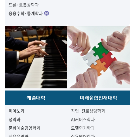
드론·로봇공학과
응용수학·통계학과
예술대학
미래융합인재대학
피아노과
직업·진로상담학과
성악과
AI커머스학과
문화예술경영학과
모델연기학과
실용음악과
실용영어학과