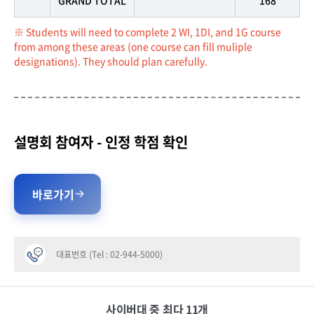
※ Students will need to complete 2 WI, 1DI, and 1G course
from among these areas (one course can fill muliple
designations). They should plan carefully.
설명회 참여자 - 인정 학점 확인
바로가기
대표번호 (Tel : 02-944-5000)
사이버대 중 최다 11개