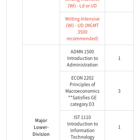
(WI) - Ld or UD
Writing Intensive
(WI) - UD (MGMT
3500
recommended)
ADMN 1500
Introduction to
1
Administration
ECON 2202
Principles of
Macroeconomics
3
**Satisfies GE
category D3
IST 1110
Major
Introduction to
1
Lower-
Information
Division
Technology