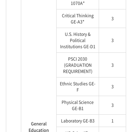
1070A*
Critical Thinking
3
GE-A3*
U.S. History &
Political
3
Institutions GE-D1
PSCI 2030
(GRADUATION
3
REQUIREMENT)
Ethnic Studies GE-
3
F
Physical Science
3
GE-B1
Laboratory GE-B3
1
General
Education