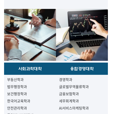
사회과학대학
융합경영대학
부동산학과
경영학과
법무행정학과
글로벌무역물류학과
보건행정학과
금융보험학과
한국어교육학과
세무회계학과
안전관리학과
AI서비스마케팅학과