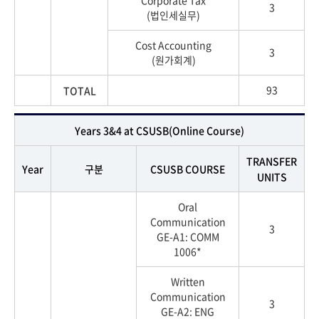
3
(법인세실무)
Cost Accounting
3
(원가회계)
93
TOTAL
Years 3&4 at CSUSB(Online Course)
TRANSFER
Year
구분
CSUSB COURSE
UNITS
Oral
Communication
3
GE-A1: COMM
1006*
Written
Communication
3
GE-A2: ENG