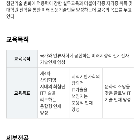
첨단기술 변화에 적응력이 강한 실무교육과 더불어 각종 자격증 취득 및
대학원 진학을 통한 미래 전문기술인을 양성하는데 교육의 목표를 두고
있다.
교육목적
국가와 인류사회에 공헌하는 미래지향적 전기전자
교육목적
기술인재 양성
제4차
지식기반사회의
산업혁명
창의적
시대의 최첨단
문화적 소양을
IT기술을
교육목표
IT기술을
갖춘 글로벌 IT
책임지는
리드하는
기술 인재 양성
포용적 인재
융합형 인재
양성
양성
세부전공