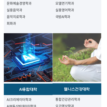
문화예술경영학과
모델연기학과
실용음악과
실용영어학과
음악치료학과
국방AI학과
회화과
웰니스건강대학
AI융합대학
통합건강관리학과
AI크리에이터학과
요가명상학과
AI부동산빅데이터학과