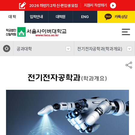
지원서 작성하기
2026 하반기 2차 신·편입생 모집
대 학
입학안내
대학원
ENG
카톡상담
공과대학
전기전자공학과
(학과개요)
전기전자공학과
(학과개요)