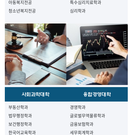
아동복지전공
특수심리치료학과
청소년복지전공
심리학과
사회과학대학
융합경영대학
부동산학과
경영학과
법무행정학과
글로벌무역물류학과
보건행정학과
금융보험학과
한국어교육학과
세무회계학과