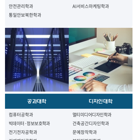
안전관리학과
AI서비스마케팅학과
통일안보북한학과
공과대학
디자인대학
컴퓨터공학과
멀티미디어디자인학과
빅데이터·정보보호학과
건축공간디자인학과
전기전자공학과
문예창작학과