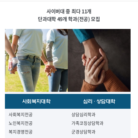
사이버대 중 최다 11개
단과대학 49개 학과(전공) 모집
사회복지대학
심리·상담대학
사회복지전공
상담심리학과
노인복지전공
가족코칭상담학과
복지경영전공
군경상담학과