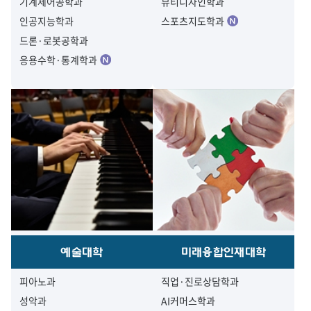
기계제어공학과
뷰티디자인학과
인공지능학과
스포츠지도학과
드론·로봇공학과
응용수학·통계학과
예술대학
미래융합인재대학
피아노과
직업·진로상담학과
성악과
AI커머스학과