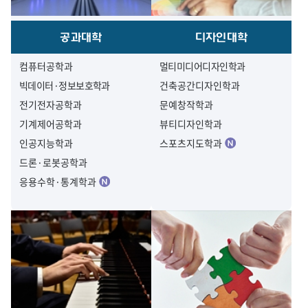
공과대학
디자인대학
컴퓨터공학과
멀티미디어디자인학과
빅데이터·정보보호학과
건축공간디자인학과
전기전자공학과
문예창작학과
기계제어공학과
뷰티디자인학과
인공지능학과
스포츠지도학과
드론·로봇공학과
응용수학·통계학과