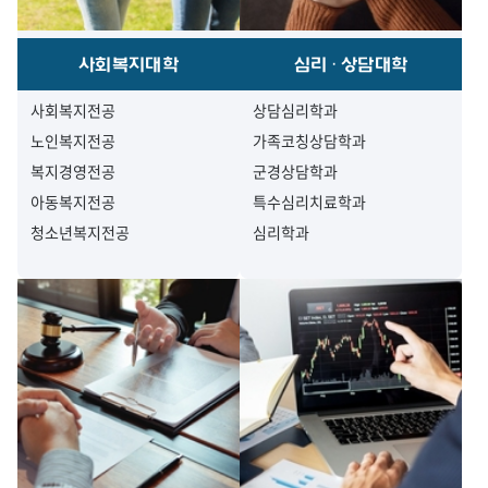
사회복지대학
심리·상담대학
사회복지전공
상담심리학과
노인복지전공
가족코칭상담학과
복지경영전공
군경상담학과
아동복지전공
특수심리치료학과
청소년복지전공
심리학과