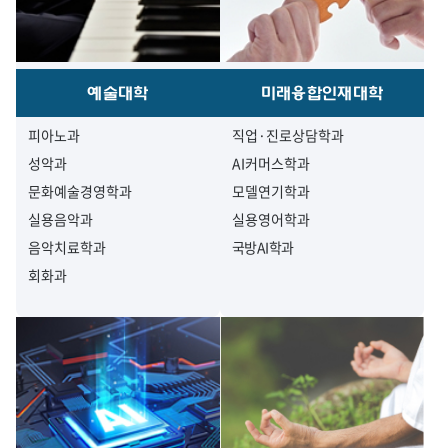
예술대학
미래융합인재대학
피아노과
직업·진로상담학과
성악과
AI커머스학과
문화예술경영학과
모델연기학과
실용음악과
실용영어학과
음악치료학과
국방AI학과
회화과