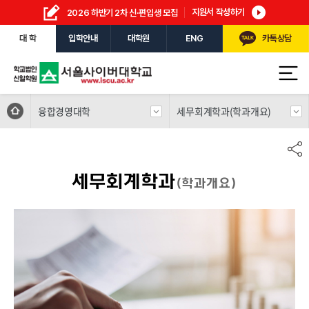
지원서 작성하기
2026 하반기 2차 신·편입생 모집
대 학
입학안내
대학원
ENG
카톡상담
융합경영대학
세무회계학과
(학과개요)
세무회계학과
(학과개요)