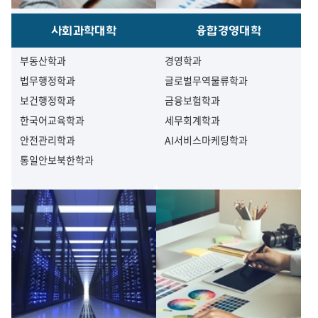
사회과학대학
융합경영대학
부동산학과
경영학과
법무행정학과
글로벌무역물류학과
보건행정학과
금융보험학과
한국어교육학과
세무회계학과
안전관리학과
AI서비스마케팅학과
통일안보북한학과