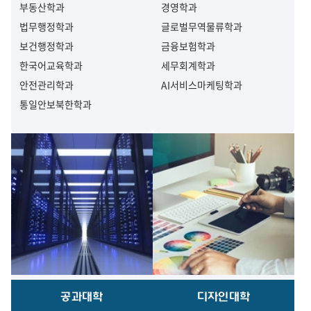
부동산학과
경영학과
법무행정학과
글로벌무역물류학과
보건행정학과
금융보험학과
한국어교육학과
세무회계학과
안전관리학과
AI서비스마케팅학과
통일안보북한학과
공과대학
디자인대학