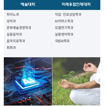
예술대학
미래융합인재대학
피아노과
직업·진로상담학과
성악과
AI커머스학과
문화예술경영학과
모델연기학과
실용음악과
실용영어학과
음악치료학과
국방AI학과
회화과