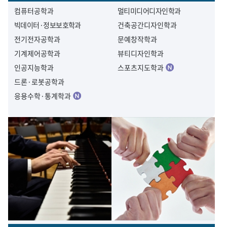
컴퓨터공학과
멀티미디어디자인학과
빅데이터·정보보호학과
건축공간디자인학과
전기전자공학과
문예창작학과
기계제어공학과
뷰티디자인학과
인공지능학과
스포츠지도학과
드론·로봇공학과
응용수학·통계학과