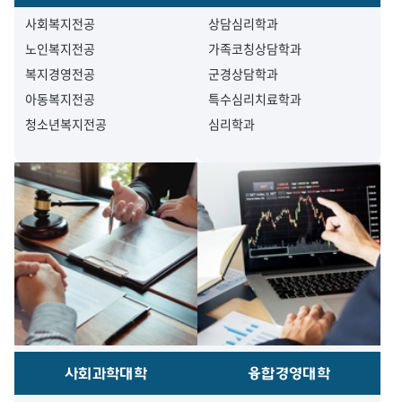
사회복지전공
상담심리학과
노인복지전공
가족코칭상담학과
복지경영전공
군경상담학과
아동복지전공
특수심리치료학과
청소년복지전공
심리학과
사회과학대학
융합경영대학