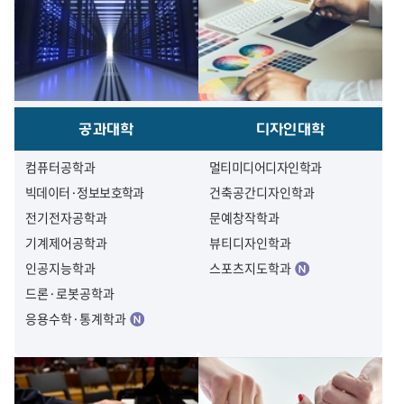
공과대학
디자인대학
컴퓨터공학과
멀티미디어디자인학과
빅데이터·정보보호학과
건축공간디자인학과
전기전자공학과
문예창작학과
기계제어공학과
뷰티디자인학과
인공지능학과
스포츠지도학과
드론·로봇공학과
응용수학·통계학과