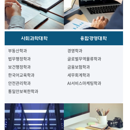
사회과학대학
융합경영대학
부동산학과
경영학과
법무행정학과
글로벌무역물류학과
보건행정학과
금융보험학과
한국어교육학과
세무회계학과
안전관리학과
AI서비스마케팅학과
통일안보북한학과