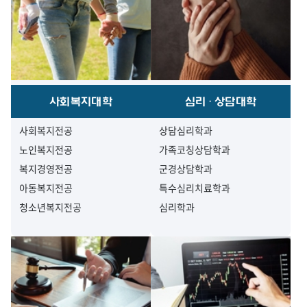
사회복지대학
심리·상담대학
사회복지전공
상담심리학과
노인복지전공
가족코칭상담학과
복지경영전공
군경상담학과
아동복지전공
특수심리치료학과
청소년복지전공
심리학과