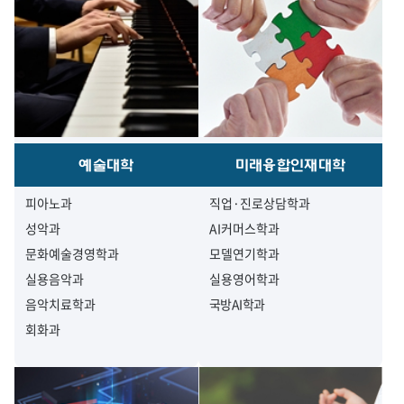
예술대학
미래융합인재대학
피아노과
직업·진로상담학과
성악과
AI커머스학과
문화예술경영학과
모델연기학과
실용음악과
실용영어학과
음악치료학과
국방AI학과
회화과